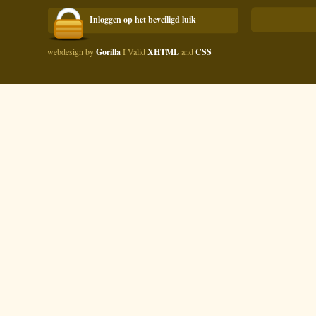
Inloggen op het beveiligd luik
webdesign by
Gorilla
Ι Valid
XHTML
and
CSS